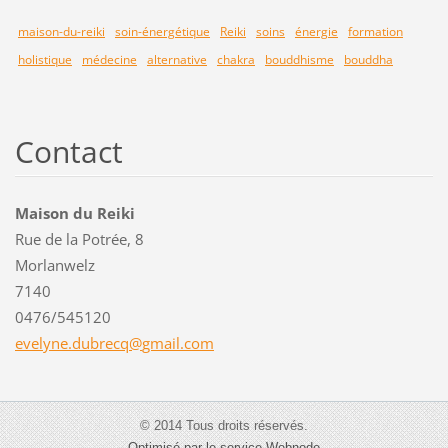
maison-du-reiki
soin-énergétique
Reiki
soins
énergie
formation
holistique
médecine
alternative
chakra
bouddhisme
bouddha
Contact
Maison du Reiki
Rue de la Potrée, 8
Morlanwelz
7140
0476/545120
evelyne.
dubrecq@
gmail.co
m
© 2014 Tous droits réservés.
Optimisé par le service Webnode