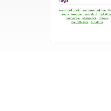
Tags
maison-du-reiki
soin-énergétique
R
soins
énergie
formation
holistiq
médecine
alternative
chakra
bouddhisme
bouddha