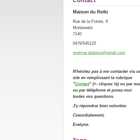
Contact
Maison du Reiki
Rue de la Potrée, 8
Morlanwelz
7140
0476/545120
evelyne.
dubrecq@
gmail.co
m
N'hésitez pas à me contacter via c
site en remplissant la rubrique
"
Contact
" (<- cliquez là) ou par ma
ou par téléphone et posez-moi
toutes vos questions.
J'y répondrai bien volontier.
Coeurdialement,
Evelyne.